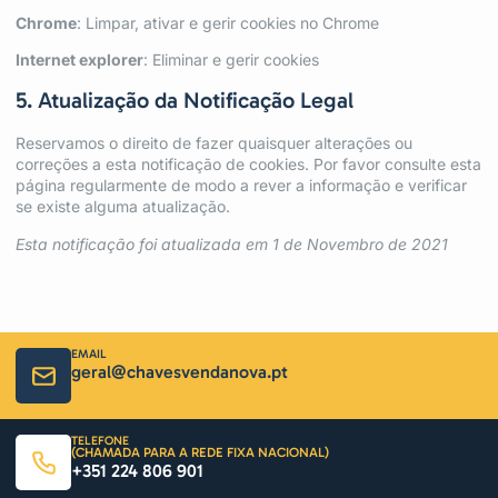
Chrome
:
Limpar, ativar e gerir cookies no Chrome
Internet explorer
:
Eliminar e gerir cookies
5. Atualização da Notificação Legal
Reservamos o direito de fazer quaisquer alterações ou
correções a esta notificação de cookies. Por favor consulte esta
página regularmente de modo a rever a informação e verificar
se existe alguma atualização.
Esta notificação foi atualizada em 1 de Novembro de 2021
EMAIL
geral@chavesvendanova.pt
TELEFONE
(CHAMADA PARA A REDE FIXA NACIONAL)
+351 224 806 901