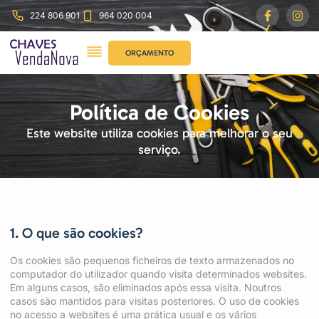
224 806 901
964 020 004
ORÇAMENTO
Política de Cookies
Este website utiliza cookies para melhorar o seu
serviço.
1. O que são cookies?
Os cookies são pequenos ficheiros de texto armazenados no
computador do utilizador quando visita determinados websites.
Em alguns casos, são eliminados após essa visita. Noutros
casos são mantidos para visitas posteriores. O uso de cookies
no acesso a websites é uma prática usual e os vários