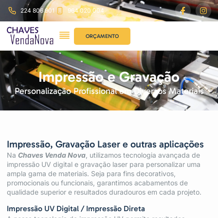
224 806 901
964 020 004
ORÇAMENTO
Impressão e Gravação
Personalização Profissional em Diversos Materiais
Impressão, Gravação Laser e outras aplicações
Na
Chaves Venda Nova
, utilizamos tecnologia avançada de
impressão UV digital e gravação laser para personalizar uma
ampla gama de materiais. Seja para fins decorativos,
promocionais ou funcionais, garantimos acabamentos de
qualidade superior e resultados duradouros em cada projeto.
Impressão UV Digital / Impressão Direta